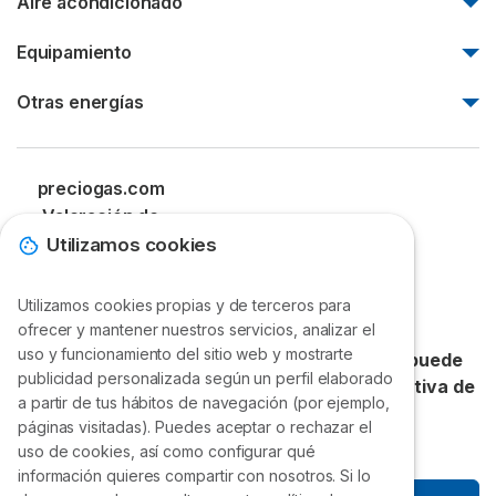
Aire acondicionado
Tarifas de gas TotalEnergies
Gas Extremadura
Instalación de aerotermia en Madrid
Tarifas de gas Repsol
Aire acondicionado barato
Equipamiento
Aerotermia Barcelona
Tarifas de gas Iberdrola
Mejores aires acondicionados
Bomba de calor
Calderas Junkers precios
Otras energías
Aire acondicionado con bomba de calor
Calentadores Junkers precios
Aire acondicionado inverter
Geotermia
Calderas Saunier Duval precios
Aire acondicionado 2x1
Precio de los pellets
preciogas.com
Calderas Vaillant precios
Frigorías por m2
¿Qué es el GLP?
Valoración de
Calderas Ferroli precios
Calderas de gasoil
Selectra
Utilizamos cookies
Precio gasoil calefacción
4.87
/
5
Punto de recarga coche eléctrico
Utilizamos cookies propias y de terceros para
de sus clientes.
¡Gracias!
ofrecer y mantener nuestros servicios, analizar el
uso y funcionamiento del sitio web y mostrarte
Accede a precios exclusivos que nadie más puede
publicidad personalizada según un perfil elaborado
ofrecerte. Únete gratis a la VII Compra Colectiva de
a partir de tus hábitos de navegación (por ejemplo,
Selectra.
páginas visitadas). Puedes aceptar o rechazar el
uso de cookies, así como configurar qué
información quieres compartir con nosotros. Si lo