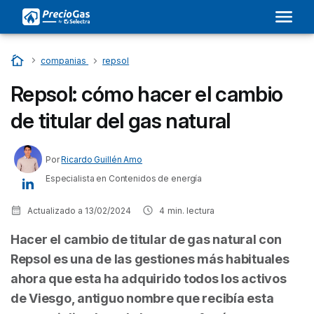
Inicio
…
companias
…
repsol
Repsol: cómo hacer el cambio
de titular del gas natural
Por
Ricardo Guillén Amo
Especialista en Contenidos de energía
Actualizado a
13/02/2024
4
min. lectura
Hacer el cambio de titular de gas natural con
Repsol es una de las gestiones más habituales
ahora que esta ha adquirido todos los activos
de Viesgo, antiguo nombre que recibía esta