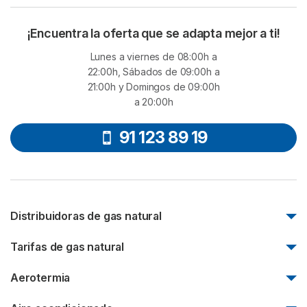
¡Encuentra la oferta que se adapta mejor a ti!
Lunes a viernes de 08:00h a
22:00h, Sábados de 09:00h a
21:00h y Domingos de 09:00h
a 20:00h
91 123 89 19
Distribuidoras de gas natural
Nedgia
Tarifas de gas natural
Madrileña Red de Gas
Tarifas de gas Endesa
Aerotermia
Redexis
Tarifas de gas Naturgy
Nortegas
Aerotermia en un piso