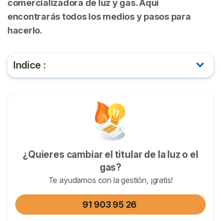
comercializadora de luz y gas. Aquí
encontrarás todos los medios y pasos para
hacerlo.
Indice :
¿Qué es Repsol?
¿Cómo puedo hacer un cambio de titular de gas
con Repsol?
¿Cuánto cuesta cambiar la titularidad?
¿Quieres cambiar el titular de la luz o el
gas?
¿Cuándo es necesario cambiar el titular del gas
Te ayudamos con la gestión, ¡gratis!
natural?
91 903 95 26
¿Dónde puedo hacerlo?