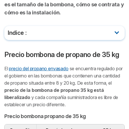
es el tamaño de la bombona, cómo se contrata y
cómo es la instalación.
Indice :
Precio bombona de propano de 35 kg
Precio bombona de propano de 35 kg
Bombona de propano de 35 kg
El
precio del propano envasado
se encuentra regulado por
Instalación de propano con bombonas de 35 kg
el gobierno en las bombonas que contienen una cantidad
de propano situada entre 8 y 20 kg. De esta forma, el
Comercializadoras que suministran bombonas de
precio de la bombona de propano 35 kg está
35kg
liberalizado
y cada compañía suministradora es libre de
establecer un precio diferente.
Contratar suministro de bombonas de propano de
Precio bombona propano de 35 kg
35 kg