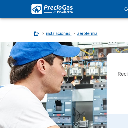
C
Inicio
…
instalaciones
…
aerotermia
Reci