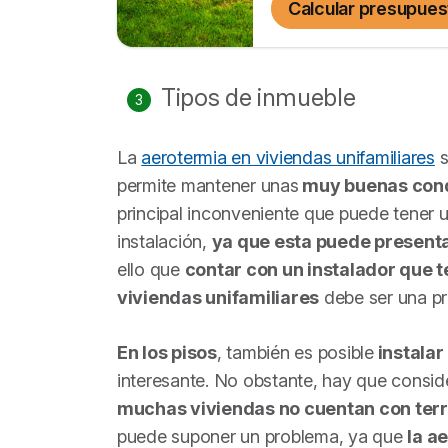
Calcular presupues
Tipos de inmueble
La
aerotermia en viviendas unifamiliares
s
permite mantener unas
muy buenas condi
principal inconveniente que puede tener u
instalación,
ya que esta puede present
ello que
contar con un instalador que 
viviendas unifamiliares
debe ser una pri
En los pisos
, también es posible
instalar
interesante. No obstante, hay que consid
muchas viviendas no cuentan con ter
puede suponer un problema, ya que
la a