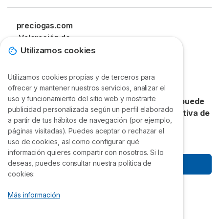
Aire acondicionado inverter
Geotermia
Calderas Saunier Duval precios
Aire acondicionado 2x1
Precio de los pellets
preciogas.com
Calderas Vaillant precios
Frigorías por m2
¿Qué es el GLP?
Valoración de
Calderas Ferroli precios
Calderas de gasoil
Selectra
Utilizamos cookies
Precio gasoil calefacción
4.83
/
5
Punto de recarga coche eléctrico
Utilizamos cookies propias y de terceros para
de sus clientes.
¡Gracias!
ofrecer y mantener nuestros servicios, analizar el
uso y funcionamiento del sitio web y mostrarte
Accede a precios exclusivos que nadie más puede
publicidad personalizada según un perfil elaborado
ofrecerte. Únete gratis a la VII Compra Colectiva de
a partir de tus hábitos de navegación (por ejemplo,
Selectra.
páginas visitadas). Puedes aceptar o rechazar el
uso de cookies, así como configurar qué
información quieres compartir con nosotros. Si lo
deseas, puedes consultar nuestra política de
Empezar a ahorrar
cookies:
Síguenos
Más información