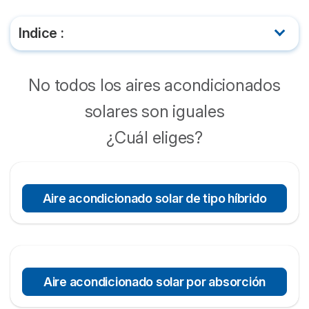
Indice :
¿Qué es el aire acondicionado solar?
No todos los aires acondicionados
Kits de aire acondicionado con placas solares
solares son iguales
¿Cómo es la instalación de un aire acondicionado
¿Cuál eliges?
solar?
Ventajas y desventajas del aire acondicionado
Aire acondicionado solar de tipo híbrido
con paneles solares
Aire acondicionado solar por absorción