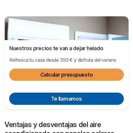
(5,6 SEER), el consumo eléctrico será de 530 vatios
por hora (resultado de dividir 3.000 W entre 5,6). Para
cubrir este consumo, se necesitan dos paneles solares
de 300 W que pueden proporcionar un total de 600
W/h.
Nuestros precios te van a dejar helado
Refresca tu casa desde 350 € y disfruta del verano
Calcular presupuesto
Te llamamos
Ventajas y desventajas del aire