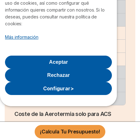
uso de cookies, así como configurar qué
Potencia bomba
10 kW
información quieres compartir con nosotros. Si lo
deseas, puedes consultar nuestra política de
Precio
Desde 8.100 €
cookies:
2
Tamaño vivienda
Hasta 220 m
Más información
Potencia bomba
12 kW
Precio
Desde 8.300 €
Aceptar
2
Tamaño vivienda
Hasta 260 m
Rechazar
Potencia bomba
14 kW
Configurar
>
Precio
Desde 9.450 €
Coste de la Aerotermia solo para ACS
Si únicamente quieres agua caliente porque no
¡Calcula Tu Presupuesto!
necesitas calefacción, puedes instalar
aerotermia