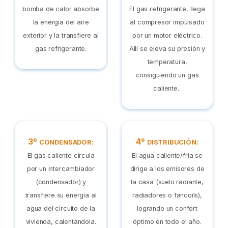
bomba de calor absorbe
El gas refrigerante, llega
la energía del aire
al compresor impulsado
exterior y la transfiere al
por un motor eléctrico.
gas refrigerante.
Allí se eleva su presión y
temperatura,
consiguiendo un gas
caliente.
3º
4º
CONDENSADOR:
DISTRIBUCIÓN:
El gas caliente circula
El agua caliente/fría se
por un intercambiador
dirige a los emisores de
(condensador) y
la casa (suelo radiante,
transfiere su energía al
radiadores o fancoils),
agua del circuito de la
logrando un confort
vivienda, calentándola.
óptimo en todo el año.