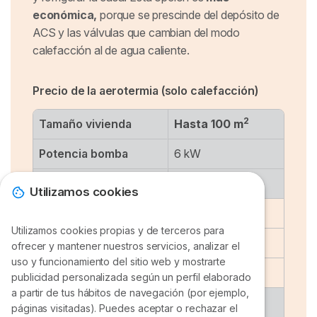
económica,
porque se prescinde del depósito de
ACS y las válvulas que cambian del modo
calefacción al de agua caliente.
Precio de la aerotermia (solo calefacción)
2
Tamaño vivienda
Hasta 100 m
Potencia bomba
6 kW
Precio
Desde 7.000 €
Utilizamos cookies
2
Tamaño vivienda
Hasta 140 m
Utilizamos cookies propias y de terceros para
Potencia bomba
8 kW
ofrecer y mantener nuestros servicios, analizar el
uso y funcionamiento del sitio web y mostrarte
Precio
Desde 7.400 €
publicidad personalizada según un perfil elaborado
a partir de tus hábitos de navegación (por ejemplo,
2
Tamaño vivienda
Hasta 180 m
páginas visitadas). Puedes aceptar o rechazar el