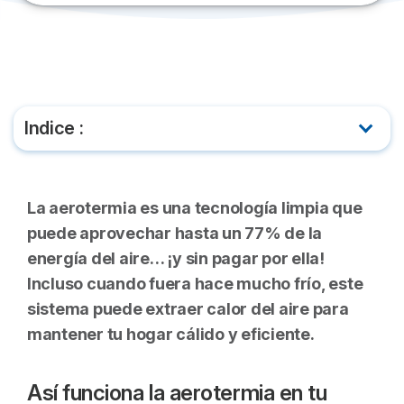
Indice :
Así funciona la aerotermia en tu hogar
La aerotermia es una tecnología limpia que
La gran ventaja de la aerotermia: eficiencia y
puede aprovechar hasta un 77% de la
ahorro real
energía del aire… ¡y sin pagar por ella!
Cómo equipar tu hogar con aerotermia: tipos de
Incluso cuando fuera hace mucho frío, este
instalación y precios
sistema puede extraer calor del aire para
mantener tu hogar cálido y eficiente.
¿Cuánto consume la aerotermia?
Así funciona la aerotermia en tu