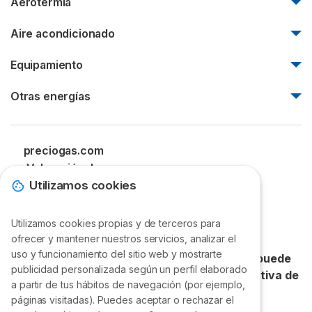
Aerotermia
Redexis
Tarifas de gas Naturgy
Nortegas
Aerotermia en un piso
Aire acondicionado
Tarifas de gas TotalEnergies
Gas Extremadura
Instalación de aerotermia en Madrid
Tarifas de gas Repsol
Aire acondicionado barato
Equipamiento
Aerotermia Barcelona
Tarifas de gas Iberdrola
Mejores aires acondicionados
Bomba de calor
Calderas Junkers precios
Otras energías
Aire acondicionado con bomba de calor
Calentadores Junkers precios
Aire acondicionado inverter
Geotermia
Calderas Saunier Duval precios
Aire acondicionado 2x1
Precio de los pellets
preciogas.com
Calderas Vaillant precios
Frigorías por m2
¿Qué es el GLP?
Valoración de
Calderas Ferroli precios
Calderas de gasoil
Selectra
Utilizamos cookies
Precio gasoil calefacción
4.83
/
5
Punto de recarga coche eléctrico
Utilizamos cookies propias y de terceros para
de sus clientes.
¡Gracias!
ofrecer y mantener nuestros servicios, analizar el
uso y funcionamiento del sitio web y mostrarte
Accede a precios exclusivos que nadie más puede
publicidad personalizada según un perfil elaborado
ofrecerte. Únete gratis a la VII Compra Colectiva de
a partir de tus hábitos de navegación (por ejemplo,
Selectra.
páginas visitadas). Puedes aceptar o rechazar el