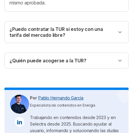
mismo aprobada.
¿Puedo contratar la TUR si estoy con una
tarifa del mercado libre?
En general, no suele haber problema, ya que la
mayoría de tarifas no tienen permanencia, lo que
permite
cambiar de compañía
en cualquier
¿Quién puede acogerse a la TUR?
momento. Aun así, te recomendamos revisar antes las
En general, cualquier vivienda puede acogerse a la
condiciones de tu contrato con tu comercializadora.
tarifa TUR, siempre que su consumo anual no supere
los 50.000 kWh y la presión contratada sea inferior a
4 bar. Este tope suele ser más que suficiente, ya que
representa aproximadamente el
triple del consumo
Por
Pablo Hernando García
medio de una vivienda en España
. Además de los
Especialista de contenidos en Energía
hogares, las comunidades de vecinos en edificios
Trabajando en contenidos desde 2023 y en
residenciales también pueden solicitar esta tarifa.
Selectra desde 2025. Buscando ayudar al
usuario, informando y solucionando las dudas