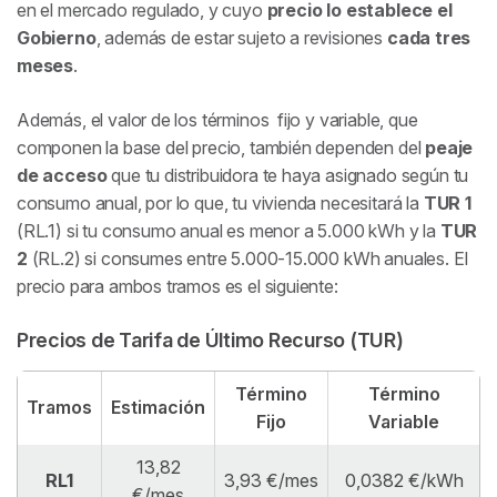
en el mercado regulado, y cuyo
precio lo establece el
Gobierno
, además de estar sujeto a revisiones
cada tres
meses
.
Además, el valor de los términos fijo y variable, que
componen la base del precio, también dependen del
peaje
de acceso
que tu distribuidora te haya asignado según tu
consumo anual, por lo que, tu vivienda necesitará la
TUR 1
(RL.1) si tu consumo anual es menor a 5.000 kWh y la
TUR
2
(RL.2) si consumes entre 5.000-15.000 kWh anuales. El
precio para ambos tramos es el siguiente:
Precios de Tarifa de Último Recurso (TUR)
Término
Término
Tramos
Estimación
Fijo
Variable
13,82
RL1
3,93 €/mes
0,0382 €/kWh
€/mes