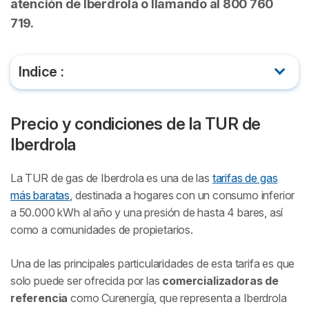
atención de Iberdrola o llamando al 800 760
719.
Indice :
Precio y condiciones de la TUR de Iberdrola
Precio y condiciones de la TUR de
¿TUR de gas de Iberdrola o tarifas del mercado
Iberdrola
libre?
La TUR de gas de Iberdrola es una de las
tarifas de gas
Canales para contratar la TUR de gas de Iberdrola
más baratas
, destinada a hogares con un consumo inferior
a 50.000 kWh al año y una presión de hasta 4 bares, así
Preguntas frecuentes sobre la TUR de Iberdrola
como a comunidades de propietarios.
Una de las principales particularidades de esta tarifa es que
solo puede ser ofrecida por las
comercializadoras de
referencia
como Curenergía, que representa a Iberdrola