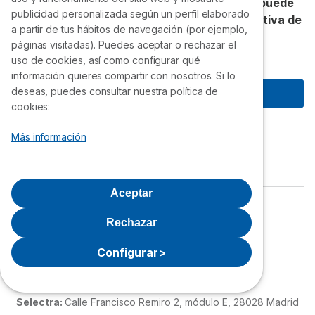
Accede a precios exclusivos que nadie más puede
publicidad personalizada según un perfil elaborado
ofrecerte. Únete gratis a la VII Compra Colectiva de
a partir de tus hábitos de navegación (por ejemplo,
Selectra.
páginas visitadas). Puedes aceptar o rechazar el
uso de cookies, así como configurar qué
información quieres compartir con nosotros. Si lo
deseas, puedes consultar nuestra política de
Empezar a ahorrar
cookies:
Síguenos
Más información
Aceptar
Política de privacidad
Aviso Legal
Rechazar
Política de cookies
Quiénes Somos
Configurar
>
Grupo Selectra
Selectra:
Calle Francisco Remiro 2, módulo E, 28028 Madrid