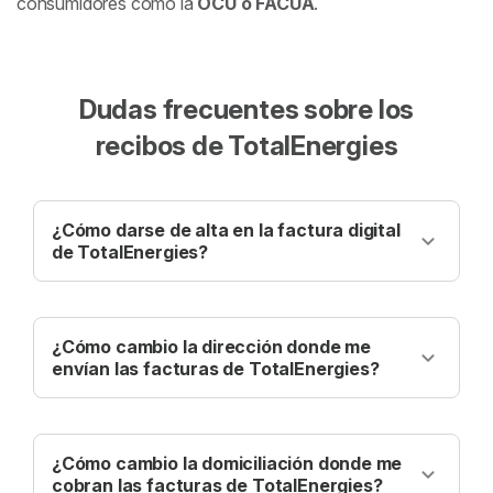
consumidores como la
OCU o FACUA
.
Dudas frecuentes sobre los
recibos de TotalEnergies
¿Cómo darse de alta en la factura digital
de TotalEnergies?
Entra en tu área de clientes con DNI y usuario.
Pincha en “Mis contratos” o haz clic en la
imagen superior derecha de factura
¿Cómo cambio la dirección donde me
electrónica.
envían las facturas de TotalEnergies?
Accede o regístrate en el área cliente con DNI
y contraseña.
En el apartado “Resumen” pincha en
¿Cómo cambio la domiciliación donde me
“gestionar contrato” en el contrato donde
cobran las facturas de TotalEnergies?