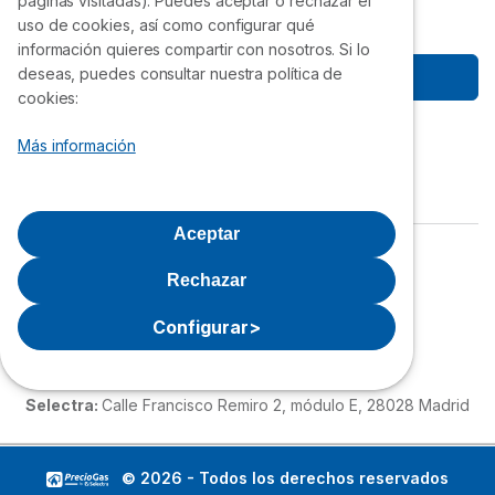
páginas visitadas). Puedes aceptar o rechazar el
uso de cookies, así como configurar qué
información quieres compartir con nosotros. Si lo
deseas, puedes consultar nuestra política de
Empezar a ahorrar
cookies:
Síguenos
Más información
Aceptar
Política de privacidad
Aviso Legal
Rechazar
Política de cookies
Quiénes Somos
Configurar
>
Grupo Selectra
Selectra:
Calle Francisco Remiro 2, módulo E, 28028 Madrid
© 2026 - Todos los derechos reservados
Te llamamos