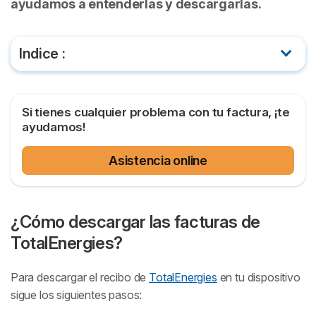
ayudamos a entenderlas y descargarlas.
Indice :
¿Cómo descargar las facturas de TotalEnergies?
Si tienes cualquier problema con tu factura, ¡te
¿Cómo pagar facturas pendientes de
ayudamos!
TotalEnergies?
Asistencia online
Entender la factura de TotalEnergies: luz y gas
Reclamar una factura de TotalEnergies
¿Cómo descargar las facturas de
TotalEnergies?
Para descargar el recibo de
TotalEnergies
en tu dispositivo
sigue los siguientes pasos: