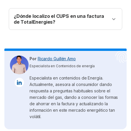
técnico no puede tomar la lectura de tu contador,
la distribuidora te dejará un
aviso para que les
¿Dónde localizo el CUPS en una factura
mandes la lectura
del contador en un período
de TotalEnergies?
estipulado.
El código
CUPS de gas
lo encontrarás en el
En caso de que no la des, podrán estimar tu
apartado de lecturas en cualquier factura de luz o
consumo y la compañía te facturará dicha
gas de TotalEnergies.
estimación.
Para evitar estimaciones puedes aportar la lectura
Por
Ricardo Guillén Amo
a través del área de clientes donde TotalEnergies
Especialista en Contenidos de energía
la hará llegar a la distribuidora para que te facturen
correctamente.
Especialista en contenidos de Energía.
Actualmente, asesora al consumidor dando
respuesta a preguntas habituales sobre el
mercado del gas, dando a conocer las formas
de ahorrar en la factura y actualizando la
información en este mercado energético tan
volátil.