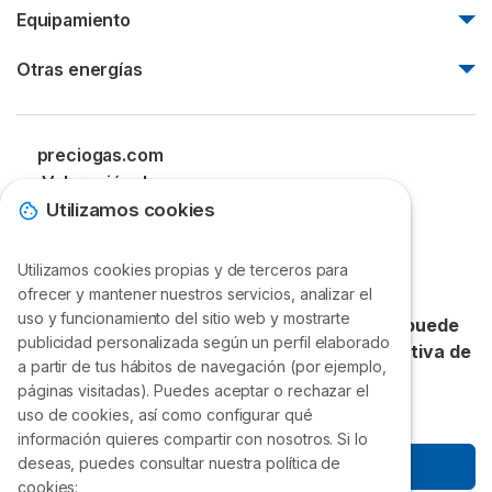
Tarifas de gas Repsol
Aire acondicionado barato
Equipamiento
Aerotermia Barcelona
Tarifas de gas Iberdrola
Mejores aires acondicionados
Bomba de calor
Calderas Junkers precios
Otras energías
Aire acondicionado con bomba de calor
Calentadores Junkers precios
Aire acondicionado inverter
Geotermia
Calderas Saunier Duval precios
Aire acondicionado 2x1
Precio de los pellets
preciogas.com
Calderas Vaillant precios
Frigorías por m2
¿Qué es el GLP?
Valoración de
Calderas Ferroli precios
Calderas de gasoil
Selectra
Utilizamos cookies
Precio gasoil calefacción
4.87
/
5
Punto de recarga coche eléctrico
Utilizamos cookies propias y de terceros para
de sus clientes.
¡Gracias!
ofrecer y mantener nuestros servicios, analizar el
uso y funcionamiento del sitio web y mostrarte
Accede a precios exclusivos que nadie más puede
publicidad personalizada según un perfil elaborado
ofrecerte. Únete gratis a la VII Compra Colectiva de
a partir de tus hábitos de navegación (por ejemplo,
Selectra.
páginas visitadas). Puedes aceptar o rechazar el
uso de cookies, así como configurar qué
información quieres compartir con nosotros. Si lo
deseas, puedes consultar nuestra política de
Empezar a ahorrar
cookies: