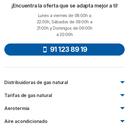
¡Encuentra la oferta que se adapta mejor a ti!
Lunes a viernes de 08:00h a
22:00h, Sábados de 09:00h a
21:00h y Domingos de 09:00h
a 20:00h
91 123 89 19
Distribuidoras de gas natural
Nedgia
Tarifas de gas natural
Madrileña Red de Gas
Tarifas de gas Endesa
Aerotermia
Redexis
Tarifas de gas Naturgy
Nortegas
Aerotermia en un piso
Aire acondicionado
Tarifas de gas TotalEnergies
Gas Extremadura
Instalación de aerotermia en Madrid