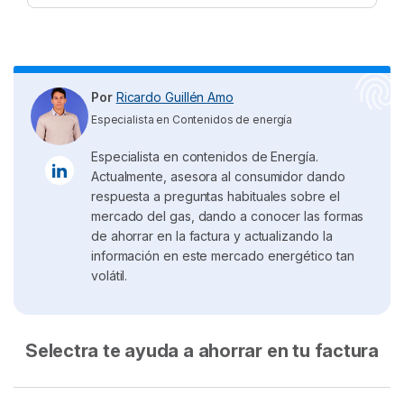
Debes comprobar en tu correo la bandeja de
tener actualizado el navegador e instalado
“
correo no deseado
” o “spam”.
Acrobat Reader 8.0
para que funcione sin
problemas.
Si
no has escrito bien la dirección
del
correo no lo recibirás, revísalo antes de
Por
Ricardo Guillén Amo
mandarlo o reenvíalo.
Especialista en Contenidos de energía
El e-mail que te envía TotalEnergies
caduca
en 5 días
, pasado ese tiempo, debes
Especialista en contenidos de Energía.
registrarte de nuevo
Actualmente, asesora al consumidor dando
respuesta a preguntas habituales sobre el
mercado del gas, dando a conocer las formas
de ahorrar en la factura y actualizando la
información en este mercado energético tan
volátil.
Selectra te ayuda a ahorrar en tu factura