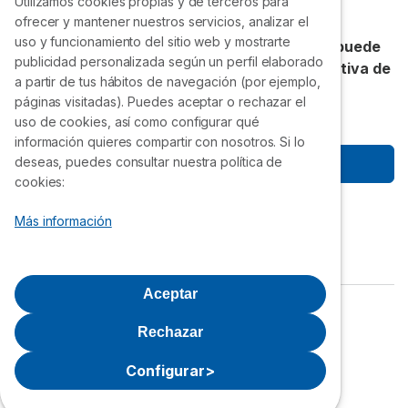
Utilizamos cookies propias y de terceros para
de sus clientes.
¡Gracias!
ofrecer y mantener nuestros servicios, analizar el
uso y funcionamiento del sitio web y mostrarte
Accede a precios exclusivos que nadie más puede
publicidad personalizada según un perfil elaborado
ofrecerte. Únete gratis a la VII Compra Colectiva de
a partir de tus hábitos de navegación (por ejemplo,
Selectra.
páginas visitadas). Puedes aceptar o rechazar el
uso de cookies, así como configurar qué
información quieres compartir con nosotros. Si lo
deseas, puedes consultar nuestra política de
Empezar a ahorrar
cookies:
Síguenos
Más información
Aceptar
Política de privacidad
Aviso Legal
Rechazar
Política de cookies
Quiénes Somos
Configurar
>
Grupo Selectra