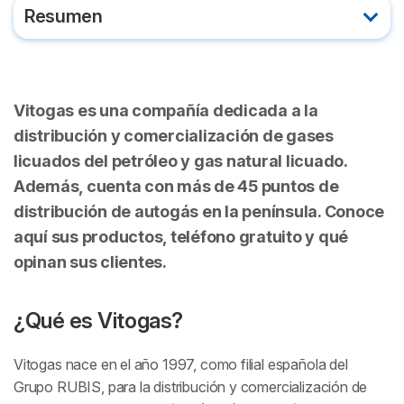
Resumen
¿Qué es Vitogas?
Vitogas es una compañía dedicada a la
Atención al cliente de Vitogas: Teléfono gratuito y
email
distribución y comercialización de gases
licuados del petróleo y gas natural licuado.
Además, cuenta con más de 45 puntos de
¿Qué opinan los clientes sobre Vitogas?
distribución de autogás en la península. Conoce
aquí sus productos, teléfono gratuito y qué
Gas Propano en Vitogas: beneficios, usos y
precios
opinan sus clientes.
Gas Natural Licuado en Vitogas: beneficios, usos
¿Qué es Vitogas?
y precios
Vitogas nace en el año 1997, como filial española del
Autogás en Vitogas: vehículos más ecológicos
Grupo RUBIS, para la distribución y comercialización de