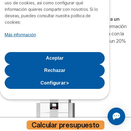
uso de cookies, así como configurar qué
dureza
, es decir, de formación de cal.
información quieres compartir con nosotros. Si lo
deseas, puedes consultar nuestra política de
El acumulador de la caldera Wolf CGS 2R
incorpora un
cookies:
serpentín especial
que reduce la posibilidad de formación
de depósitos de cal en el depósito. Además, cuenta con la
Más información
tecnología H2-Ready, con la que puede usar hasta un 20%
de hidrógeno como combustible.
Aceptar
Rechazar
Configurar
>
Calcular presupuesto