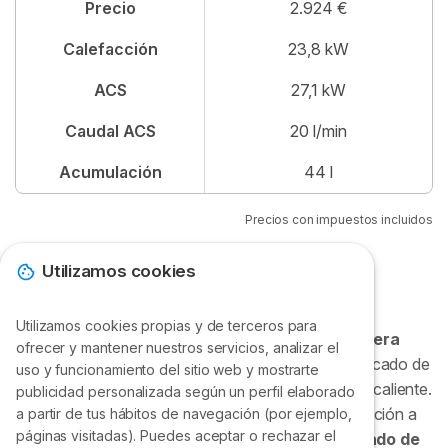
Precio
2.924 €
Calefacción
23,8 kW
ACS
27,1 kW
Caudal ACS
20 l/min
Acumulación
44 l
Precios con impuestos incluidos
Utilizamos cookies
Calderas Wolf CGS 2R
Utilizamos cookies propias y de terceros para
La caldera Wolf CGS 2R se compone por una
caldera
ofrecer y mantener nuestros servicios, analizar el
solo calefacción con un interacumulador
vitrificado de
uso y funcionamiento del sitio web y mostrarte
150 l que proporciona grandes cantidades de agua caliente.
publicidad personalizada según un perfil elaborado
La caldera está especialmente diseñada como solución a
a partir de tus hábitos de navegación (por ejemplo,
páginas visitadas). Puedes aceptar o rechazar el
aquellas regiones donde el
agua tiene un alto grado de