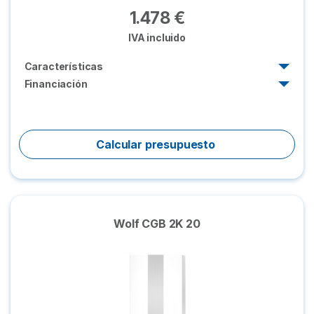
1.478 €
IVA incluido
Características
Financiación
Potencia:
19,4 kW
52 €/mes (30 meses)
Caudal:
13,5 l/min
Comienza a pagar el 3º mes
Calcular presupuesto
Modulación:
1:6
Wolf CGB 2K 20