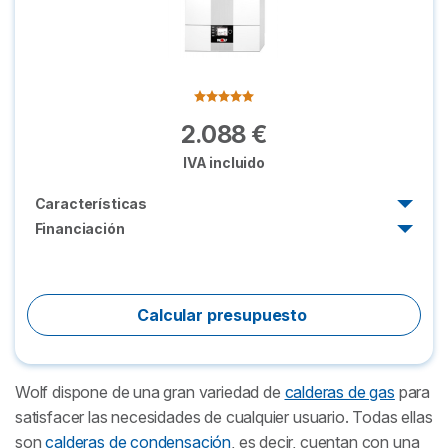
2.088 €
IVA incluido
Características
Financiación
Potencia:
18,9 kW
74 €/mes (30 meses)
Caudal:
10,3 l/min
Comienza a pagar el 3º mes
Calcular presupuesto
Intercambiador:
1:5
Wolf dispone de una gran variedad de
calderas de gas
para
satisfacer las necesidades de cualquier usuario. Todas ellas
son
calderas de condensación
, es decir, cuentan con una