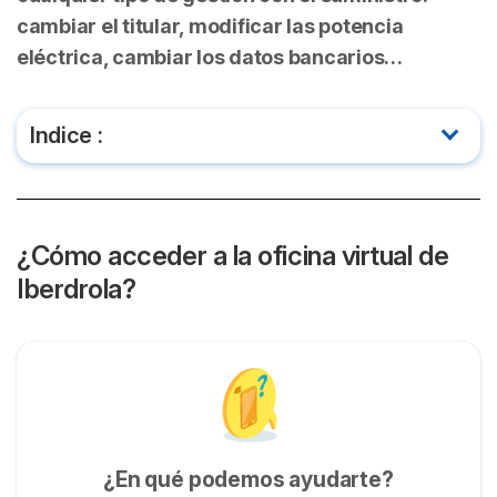
cambiar el titular, modificar las potencia
eléctrica, cambiar los datos bancarios…
Indice :
¿Cómo acceder a la oficina virtual de Iberdrola?
¿Cómo consultar las facturas de Iberdrola en la
¿Cómo acceder a la oficina virtual de
oficina virtual?
Iberdrola?
¿Cómo pagar una factura con Iberdrola?
Contratar una tarifa con Iberdrola
¿Cuál es la oficina Virtual de Iberdrola
Distribución?
¿En qué podemos ayudarte?