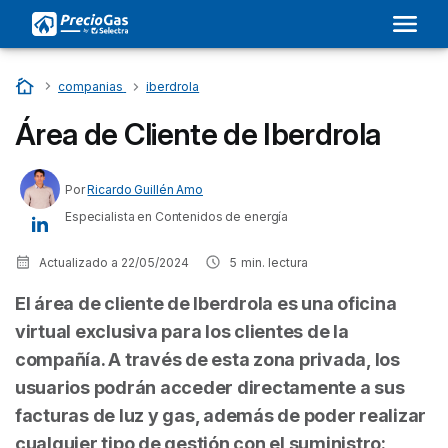
Inicio
…
companias
…
iberdrola
Área de Cliente de Iberdrola
Por
Ricardo Guillén Amo
Especialista en Contenidos de energía
Actualizado a
22/05/2024
5
min. lectura
El área de cliente de Iberdrola es una oficina
virtual exclusiva para los clientes de la
compañía. A través de esta zona privada, los
usuarios podrán acceder directamente a sus
facturas de luz y gas, además de poder realizar
cualquier tipo de gestión con el suministro: