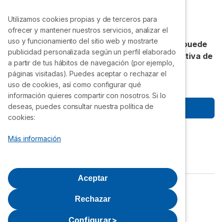
Precio gasoil calefacción
4.83
/
5
Punto de recarga coche eléctrico
Utilizamos cookies propias y de terceros para
de sus clientes.
¡Gracias!
ofrecer y mantener nuestros servicios, analizar el
uso y funcionamiento del sitio web y mostrarte
Accede a precios exclusivos que nadie más puede
publicidad personalizada según un perfil elaborado
ofrecerte. Únete gratis a la VII Compra Colectiva de
a partir de tus hábitos de navegación (por ejemplo,
Selectra.
páginas visitadas). Puedes aceptar o rechazar el
uso de cookies, así como configurar qué
información quieres compartir con nosotros. Si lo
deseas, puedes consultar nuestra política de
Empezar a ahorrar
cookies:
Síguenos
Más información
Aceptar
Política de privacidad
Aviso Legal
Rechazar
Política de cookies
Quiénes Somos
Configurar
>