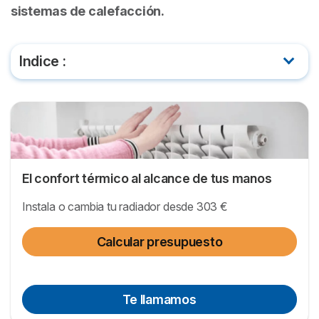
sistemas de calefacción.
Indice :
¿Qué es el calor azul?
¿Merecen la pena los radiadores de calor azul?
Radiadores de calor azul
El confort térmico al alcance de tus manos
Calor azul: opiniones
Instala o cambia tu radiador desde 303 €
Calor azul: ventajas y desventajas
Calcular presupuesto
Calor azul o acumuladores
Te llamamos
Alternativas a la calefacción de calor azul