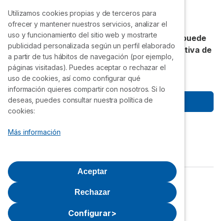
4.83
/
5
Punto de recarga coche eléctrico
Utilizamos cookies propias y de terceros para
de sus clientes.
¡Gracias!
ofrecer y mantener nuestros servicios, analizar el
uso y funcionamiento del sitio web y mostrarte
Accede a precios exclusivos que nadie más puede
publicidad personalizada según un perfil elaborado
ofrecerte. Únete gratis a la VII Compra Colectiva de
a partir de tus hábitos de navegación (por ejemplo,
Selectra.
páginas visitadas). Puedes aceptar o rechazar el
uso de cookies, así como configurar qué
información quieres compartir con nosotros. Si lo
deseas, puedes consultar nuestra política de
Empezar a ahorrar
cookies:
Síguenos
Más información
Aceptar
Política de privacidad
Aviso Legal
Rechazar
Política de cookies
Quiénes Somos
Configurar
>