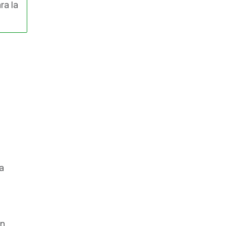
ra la
la
án