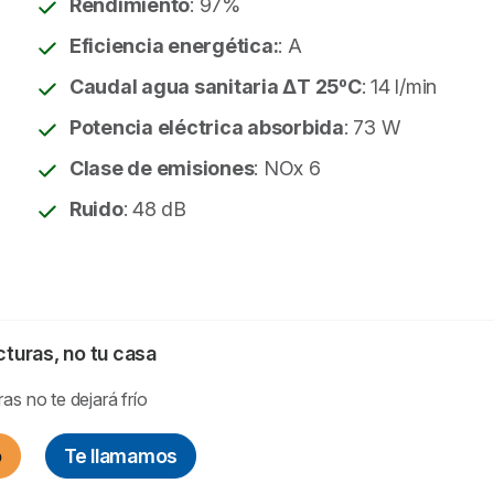
Rendimiento
: 97%
Eficiencia energética:
: A
Caudal agua sanitaria ΔT 25ºC
: 14 l/min
Potencia eléctrica absorbida
: 73 W
Clase de emisiones
: NOx 6
Ruido
: 48 dB
cturas, no tu casa
as no te dejará frío
o
Te llamamos