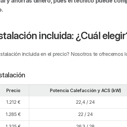
al y ahorras dinero, pues el técnico puede com
o.
talación incluida: ¿Cuál elegir
stalación incluida en el precio? Nosotros te ofrecemos l
stalación
Precio
Potencia Calefacción y ACS (kW)
1.212 €
22,4 / 24
1.285 €
22 / 24
1.325 €
26,3 / 28