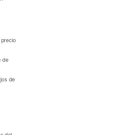
 precio
e de
ajos de
s del