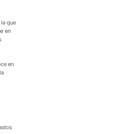
 la que
ne en
s
ece en
la
astos