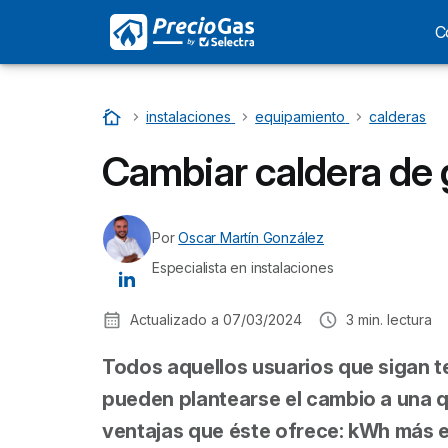
C
Inicio
…
instalaciones
…
equipamiento
…
calderas
Cambiar caldera de g
Por
Oscar Martín González
Especialista en instalaciones
Actualizado a
07/03/2024
3
min. lectura
Todos aquellos usuarios que sigan t
pueden plantearse el cambio a una q
ventajas que éste ofrece: kWh más