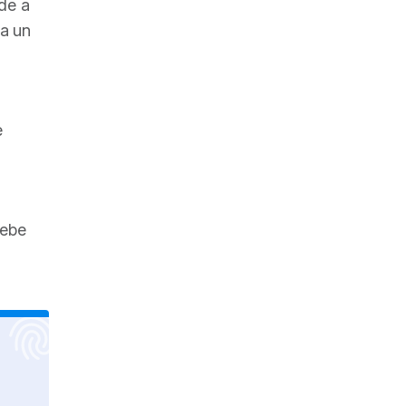
de a
ra un
e
debe