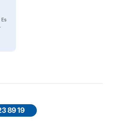
. Es
-
23 89 19