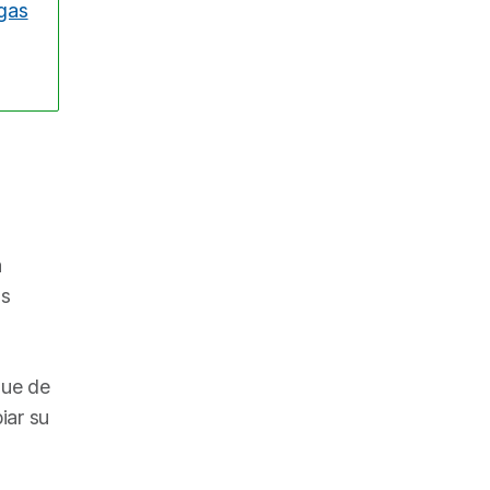
gas
a
ás
gue de
iar su